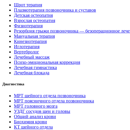
Шрот терапия
Плазмотерапия позвоночника и суставов
Детская остеопатия
Взрослая остеопатия
Физиотерапия
Резорбция грыжи позвоночника — безоперационное леч
Мануальная терапия
Кинезиотерапия
Иглотерапия
Вертебролог
Лечебный массаж
Психо-эмоциональная коррекция
Лечебная гимнастика
Лечебная блокада
Диагностика
МРТ шейного отдела позвоночника
МРТ поясничного отдела позвоночника
МРТ головного мозга
УЗДГ сосудов шеи и головы
Общий анализ крови
Биохимия крови
КТ шейного отдела