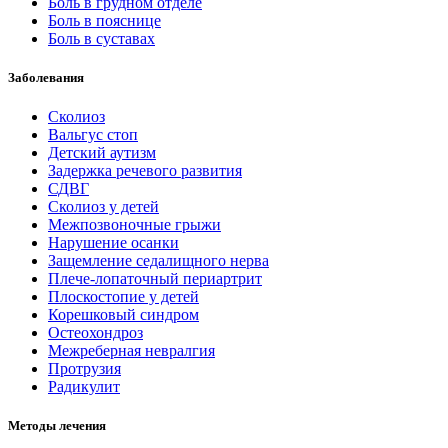
Боль в грудном отделе
Боль в пояснице
Боль в суставах
Заболевания
Сколиоз
Вальгус стоп
Детский аутизм
Задержка речевого развития
СДВГ
Сколиоз у детей
Межпозвоночные грыжи
Нарушение осанки
Защемление седалищного нерва
Плече-лопаточный периартрит
Плоскостопие у детей
Корешковый синдром
Остеохондроз
Межреберная невралгия
Протрузия
Радикулит
Методы лечения