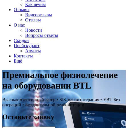
Как лечим
Отзывы
Видеоотзывы
Отзывы
О нас
Новости
Вопросы-ответы
Скидки
Прейскурант
Алматы
Контакты
Ещё
Премиальное физиолечение
на оборудовании BTL
Высокоинтенсивный лазер • SIS-магнитотерапия • УВТ Без
операций • Без длительной реабилитации
Оставьте заявку