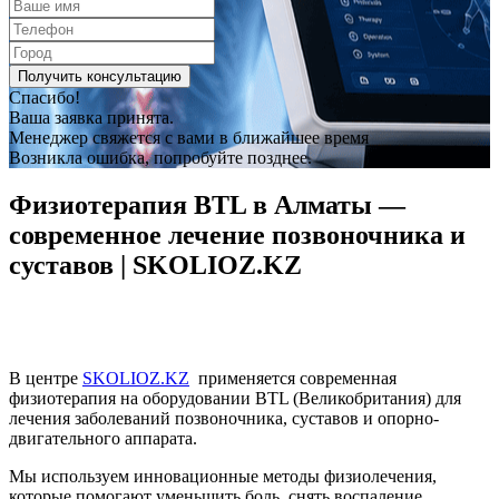
Спасибо!
Ваша заявка принята.
Менеджер свяжется с вами в ближайшее время
Возникла ошибка, попробуйте позднее.
Физиотерапия BTL в Алматы —
современное лечение позвоночника и
суставов | SKOLIOZ.KZ
В центре
SKOLIOZ.KZ
применяется современная
физиотерапия на оборудовании BTL (Великобритания) для
лечения заболеваний позвоночника, суставов и опорно-
двигательного аппарата.
Мы используем инновационные методы физиолечения,
которые помогают уменьшить боль, снять воспаление,