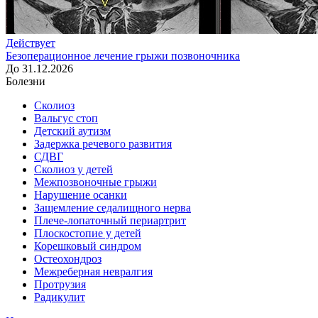
Действует
Безоперационное лечение грыжи позвоночника
До 31.12.2026
Болезни
Сколиоз
Вальгус стоп
Детский аутизм
Задержка речевого развития
СДВГ
Сколиоз у детей
Межпозвоночные грыжи
Нарушение осанки
Защемление седалищного нерва
Плече-лопаточный периартрит
Плоскостопие у детей
Корешковый синдром
Остеохондроз
Межреберная невралгия
Протрузия
Радикулит