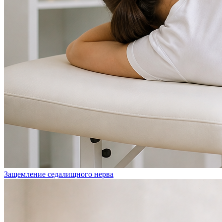
Защемление седалищного нерва